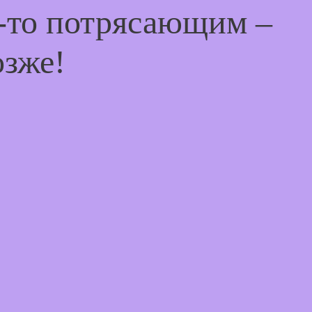
м-то потрясающим –
озже!