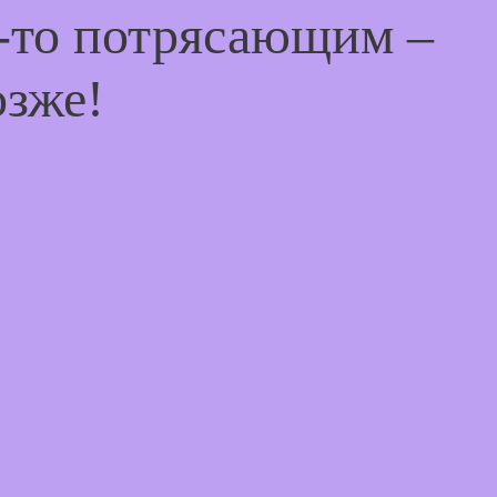
м-то потрясающим –
озже!