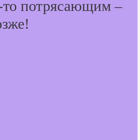
м-то потрясающим –
озже!