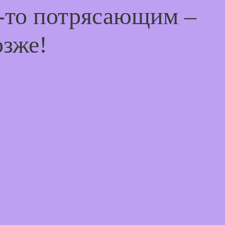
м-то потрясающим –
озже!