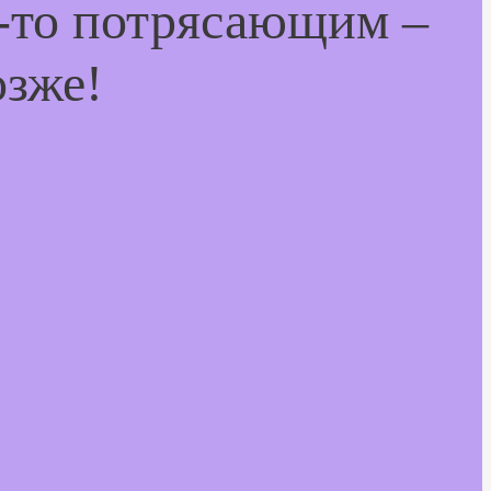
м-то потрясающим –
озже!