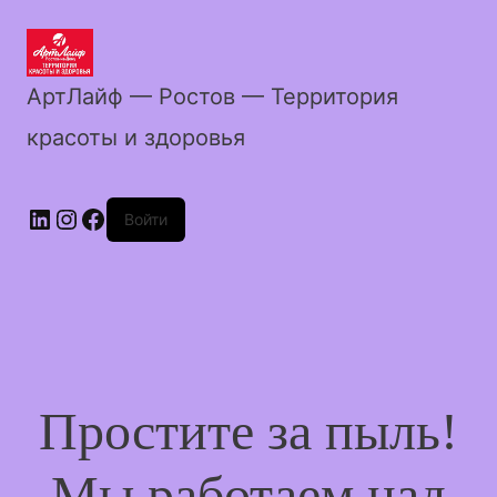
АртЛайф — Ростов — Территория
красоты и здоровья
LinkedIn
Instagram
Facebook
Войти
Простите за пыль!
Мы работаем над