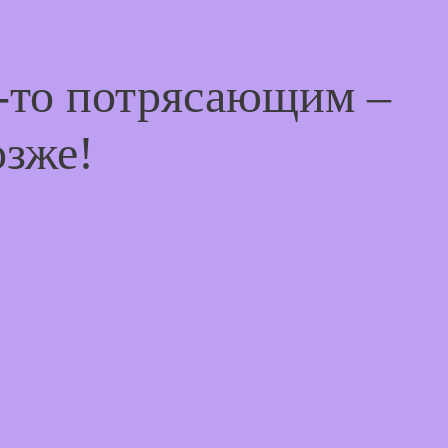
м-то потрясающим –
озже!