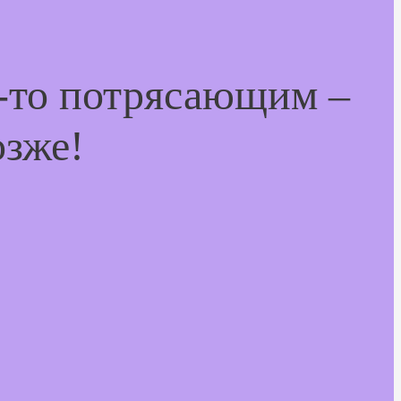
м-то потрясающим –
озже!