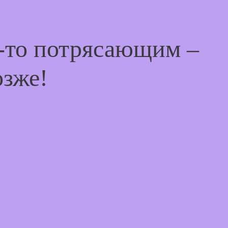
м-то потрясающим –
озже!