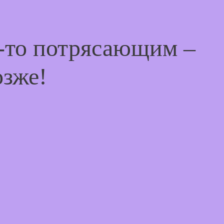
м-то потрясающим –
озже!