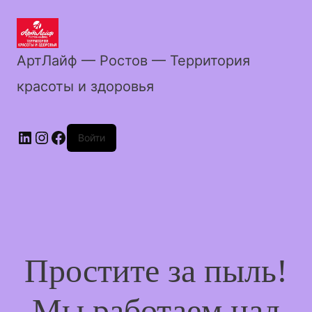
АртЛайф — Ростов — Территория
красоты и здоровья
LinkedIn
Instagram
Facebook
Войти
Простите за пыль!
Мы работаем над