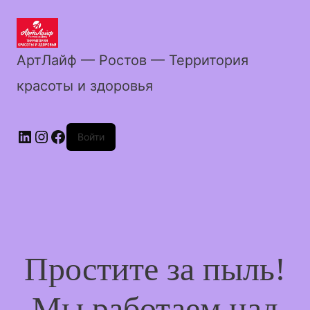
АртЛайф — Ростов — Территория
красоты и здоровья
LinkedIn
Instagram
Facebook
Войти
Простите за пыль!
Мы работаем над