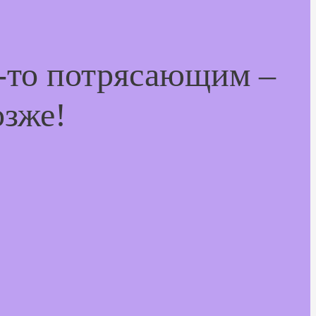
м-то потрясающим –
озже!