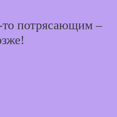
м-то потрясающим –
озже!